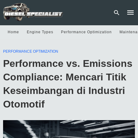
Home
Engine Types
Performance Optimization
Maintena
Type
PERFORMANCE OPTIMIZATION
your
sear
Performance vs. Emissions
quer
and
hit
Compliance: Mencari Titik
enter
Keseimbangan di Industri
Otomotif