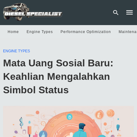
Home
Engine Types
Performance Optimization
Maintena
Type
ENGINE TYPES
your
sear
Mata Uang Sosial Baru:
quer
and
hit
Keahlian Mengalahkan
enter
Simbol Status